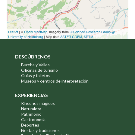
Leaflet
| ©
OpenStreetMap
, Imagery from
GIScience Research Group @
University of Heidelberg
| Map data
ASTER GDEM
,
SRTM
DESCÚBRENOS
Bureba y Valles
Oficinas de turismo
Guías y folletos
Museos y centros de interpretación
EXPERIENCIAS
Rincones mágicos
Naturaleza
Patrimonio
Gastronomía
Deportes
Fiestas y tradiciones