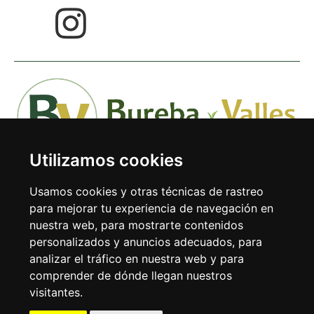
Utilizamos cookies
Usamos cookies y otras técnicas de rastreo
para mejorar tu experiencia de navegación en
nuestra web, para mostrarte contenidos
Avda. Doctor Rodríguez de la Fuente 1-1º 09240 Briviesca
personalizados y anuncios adecuados, para
(Burgos)
analizar el tráfico en nuestra web y para
comprender de dónde llegan nuestros
Tel: 947 59 38 31
visitantes.