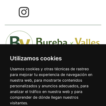
Utilizamos cookies
Usamos cookies y otras técnicas de rastreo
para mejorar tu experiencia de navegación en
nuestra web, para mostrarte contenidos
Avda. Doctor Rodríguez de la Fuente 1-1º 09240 Briviesca
personalizados y anuncios adecuados, para
(Burgos)
analizar el tráfico en nuestra web y para
comprender de dónde llegan nuestros
Tel: 947 59 38 31
visitantes.