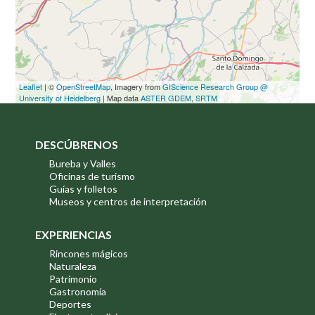
Leaflet
| ©
OpenStreetMap
, Imagery from
GIScience Research Group @
University of Heidelberg
| Map data
ASTER GDEM
,
SRTM
DESCÚBRENOS
Bureba y Valles
Oficinas de turismo
Guías y folletos
Museos y centros de interpretación
EXPERIENCIAS
Rincones mágicos
Naturaleza
Patrimonio
Gastronomía
Deportes