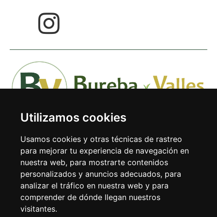
Utilizamos cookies
Usamos cookies y otras técnicas de rastreo
para mejorar tu experiencia de navegación en
nuestra web, para mostrarte contenidos
Avda. Doctor Rodríguez de la Fuente 1-1º 09240 Briviesca
personalizados y anuncios adecuados, para
(Burgos)
analizar el tráfico en nuestra web y para
comprender de dónde llegan nuestros
Tel: 947 59 38 31
visitantes.